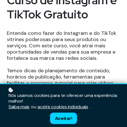
Curso de Instagram e
TikTok Gratuito
Entenda como fazer do Instagram e do TikTok
vitrines poderosas para seus produtos ou
serviços. Com este curso, você atrai mais
oportunidades de vendas para sua empresa e
fortalece sua marca nas redes sociais.
Temos dicas de planejamento de conteúdo,
horários de publicação, ferramentas para
facilitar o processo, tutorial para criar vídeos,
entre outros. Um curso mão na massa para
conquistar bons resultados!
Nós usamos cookies para te oferecer uma experiência
melhor!
Saiba mais
ou
aceite cookies individuais
.
Inscreva-se gratuitamente
Aceitar!