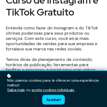
Curso de Instagram e
TikTok Gratuito
Entenda como fazer do Instagram e do TikTok
vitrines poderosas para seus produtos ou
serviços. Com este curso, você atrai mais
oportunidades de vendas para sua empresa e
fortalece sua marca nas redes sociais.
Temos dicas de planejamento de conteúdo,
horários de publicação, ferramentas para
facilitar o processo, tutorial para criar vídeos,
entre outros. Um curso mão na massa para
conquistar bons resultados!
Nós usamos cookies para te oferecer uma experiência
melhor!
Saiba mais
ou
aceite cookies individuais
.
Inscreva-se gratuitamente
Aceitar!