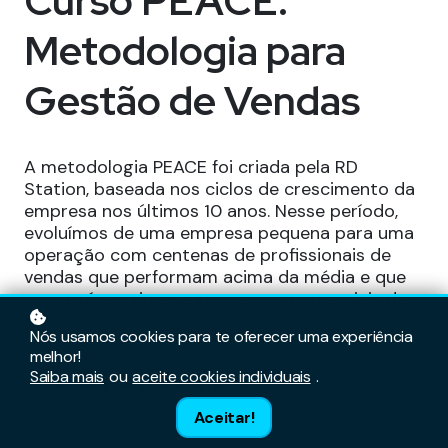
Curso PEACE:
Metodologia para
Gestão de Vendas
A metodologia PEACE foi criada pela RD
Station, baseada nos ciclos de crescimento da
empresa nos últimos 10 anos. Nesse período,
evoluímos de uma empresa pequena para uma
operação com centenas de profissionais de
vendas que performam acima da média e que
construíram times e processos comerciais de
sucesso.
Nós usamos cookies para te oferecer uma experiência
melhor!
Saiba mais
ou
aceite cookies individuais
.
Inscreva-se gratuitamente
Aceitar!