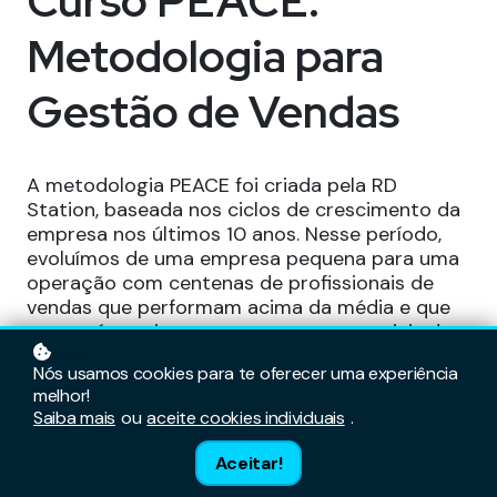
Curso PEACE:
Metodologia para
Gestão de Vendas
A metodologia PEACE foi criada pela RD
Station, baseada nos ciclos de crescimento da
empresa nos últimos 10 anos. Nesse período,
evoluímos de uma empresa pequena para uma
operação com centenas de profissionais de
vendas que performam acima da média e que
construíram times e processos comerciais de
sucesso.
Nós usamos cookies para te oferecer uma experiência
melhor!
Saiba mais
ou
aceite cookies individuais
.
Inscreva-se gratuitamente
Aceitar!