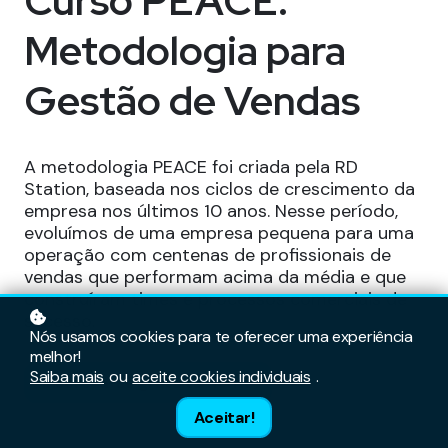
Curso PEACE:
Metodologia para
Gestão de Vendas
A metodologia PEACE foi criada pela RD
Station, baseada nos ciclos de crescimento da
empresa nos últimos 10 anos. Nesse período,
evoluímos de uma empresa pequena para uma
operação com centenas de profissionais de
vendas que performam acima da média e que
construíram times e processos comerciais de
sucesso.
Nós usamos cookies para te oferecer uma experiência
melhor!
Saiba mais
ou
aceite cookies individuais
.
Inscreva-se gratuitamente
Aceitar!