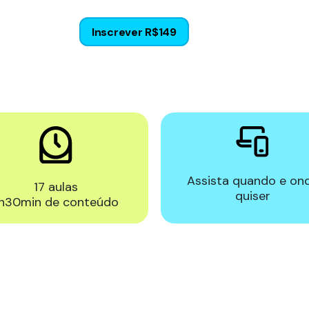
Inscrever
R$149
Assista quando e on
17 aulas
quiser
1h30min de conteúdo