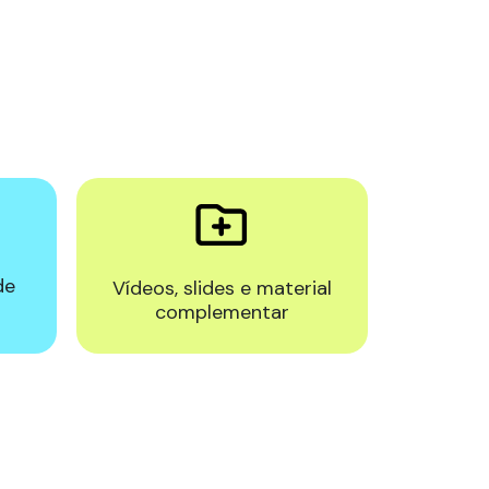
de
Vídeos, slides e material
complementar