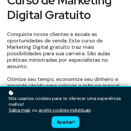
Curso de Marketing
Digital Gratuito
Conquiste novos clientes e escale as
oportunidades de venda. Este curso de
Marketing Digital gratuito traz mais
possibilidades para sua carreira. São aulas
práticas ministradas por especialistas no
assunto.
Otimize seu tempo, economize seu dinheiro e
aprenda rápido para colocar a mão na massa!
Nós usamos cookies para te oferecer uma experiência
Inscreva-se gratuitamente
melhor!
Saiba mais
ou
aceite cookies individuais
.
Aceitar!