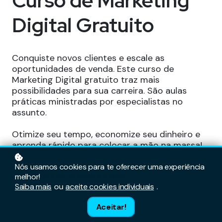
Curso de Marketing
Digital Gratuito
Conquiste novos clientes e escale as
oportunidades de venda. Este curso de
Marketing Digital gratuito traz mais
possibilidades para sua carreira. São aulas
práticas ministradas por especialistas no
assunto.
Otimize seu tempo, economize seu dinheiro e
aprenda rápido para colocar a mão na massa!
Nós usamos cookies para te oferecer uma experiência
Inscreva-se gratuitamente
melhor!
Saiba mais
ou
aceite cookies individuais
.
Aceitar!