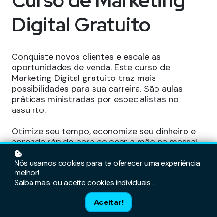
Curso de Marketing
Digital Gratuito
Conquiste novos clientes e escale as
oportunidades de venda. Este curso de
Marketing Digital gratuito traz mais
possibilidades para sua carreira. São aulas
práticas ministradas por especialistas no
assunto.
Otimize seu tempo, economize seu dinheiro e
aprenda rápido para colocar a mão na massa!
Nós usamos cookies para te oferecer uma experiência
Inscreva-se gratuitamente
melhor!
Saiba mais
ou
aceite cookies individuais
.
Aceitar!