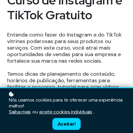
Curso de Instagram e
TikTok Gratuito
Entenda como fazer do Instagram e do TikTok
vitrines poderosas para seus produtos ou
serviços. Com este curso, você atrai mais
oportunidades de vendas para sua empresa e
fortalece sua marca nas redes sociais.
Temos dicas de planejamento de conteúdo,
horários de publicação, ferramentas para
facilitar o processo, tutorial para criar vídeos,
entre outros. Um curso mão na massa para
conquistar bons resultados!
Nós usamos cookies para te oferecer uma experiência
melhor!
Saiba mais
ou
aceite cookies individuais
.
Inscreva-se gratuitamente
Aceitar!